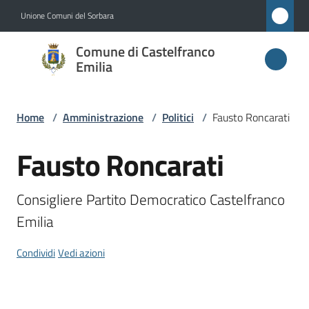
Vai al contenuto
Vai alla navigazione
Vai al footer
Unione Comuni del Sorbara
Comune di
Comune di Castelfranco
Castelfranco
Emilia
Emilia
Home
/
Amministrazione
/
Politici
/
Fausto Roncarati
Amministrazione
Fausto Roncarati
Salta al contenuto
Menu selezionato
Novità
Consigliere Partito Democratico Castelfranco 
Emilia
Servizi
Condividi
Vedi azioni
Vivere
Castelfranco
Emilia