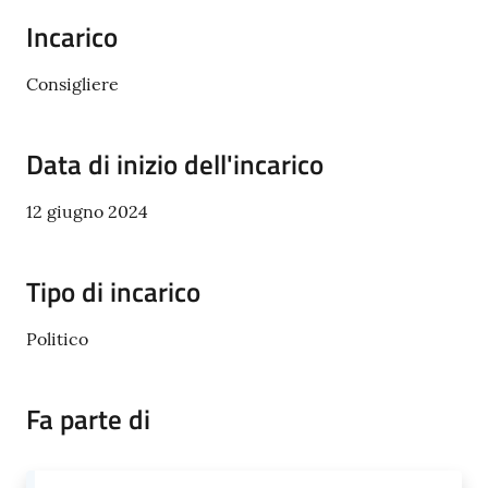
Incarico
Consigliere
Tutti
gli
Data di inizio dell'incarico
argomenti...
12 giugno 2024
Seguici
Tipo di incarico
su
Politico
Fa parte di