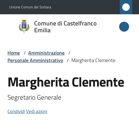
Vai al contenuto
Vai alla navigazione
Vai al footer
Unione Comuni del Sorbara
Comune di
Comune di Castelfranco
Castelfranco
Emilia
Emilia
Home
/
Amministrazione
/
Personale Amministrativo
/
Margherita Clemente
Amministrazione
Menu selezionato
Margherita Clemente
Salta al contenuto
Novità
Segretario Generale
Servizi
Condividi
Vedi azioni
Vivere
Castelfranco
Emilia