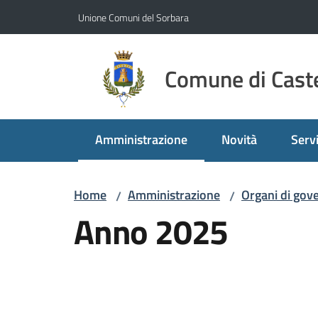
Vai al contenuto
Vai alla navigazione
Vai al footer
Unione Comuni del Sorbara
Comune di Caste
Amministrazione
Novità
Servi
Menu selezionato
Home
Amministrazione
Organi di gov
/
/
Anno 2025