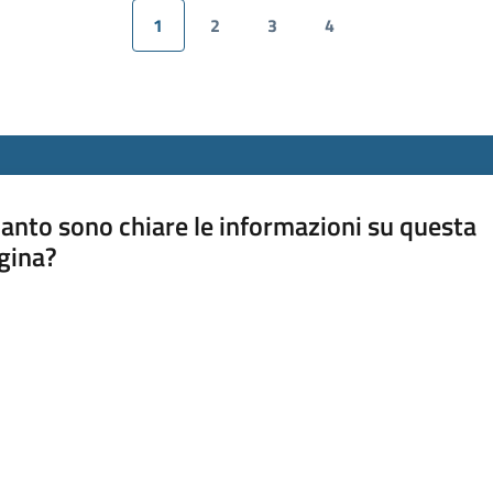
1
2
3
4
Pagina precedente
Pagina
Pagina
Pagina
Pagina
Pagina succes
anto sono chiare le informazioni su questa
gina?
a da 1 a 5 stelle