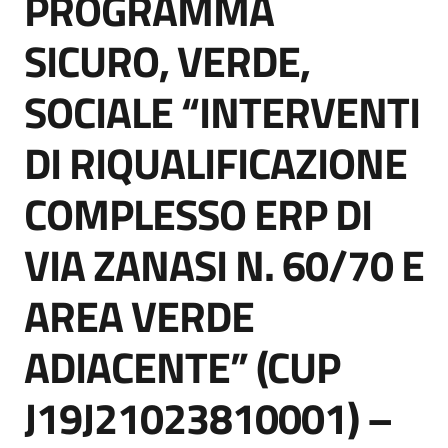
PROGRAMMA
SICURO, VERDE,
SOCIALE “INTERVENTI
Tutti
gli
DI RIQUALIFICAZIONE
argomenti...
COMPLESSO ERP DI
Seguici
VIA ZANASI N. 60/70 E
su
AREA VERDE
ADIACENTE” (CUP
J19J21023810001) –