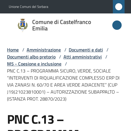
Vai al contenuto
Vai alla navigazione
Vai al footer
Unione Comuni del Sorbara
Comune di
Comune di Castelfranco
Castelfranco
Emilia
Emilia
Home
/
Amministrazione
/
Documenti e dati
/
Documenti albo pretorio
/
Atti amministrativi
/
Amministrazione
M5 - Coesione e inclusione
/
Menu selezionato
PNC C.13 – PROGRAMMA SICURO, VERDE, SOCIALE
“INTERVENTI DI RIQUALIFICAZIONE COMPLESSO ERP DI
Novità
VIA ZANASI N. 60/70 E AREA VERDE ADIACENTE” (CUP
J19J21023810001) – AUTORIZZAZIONE SUBAPPALTO –
Servizi
(ISTANZA PROT. 28870/2023)
Vivere
PNC C.13 –
Salta al contenuto
Castelfranco
Emilia