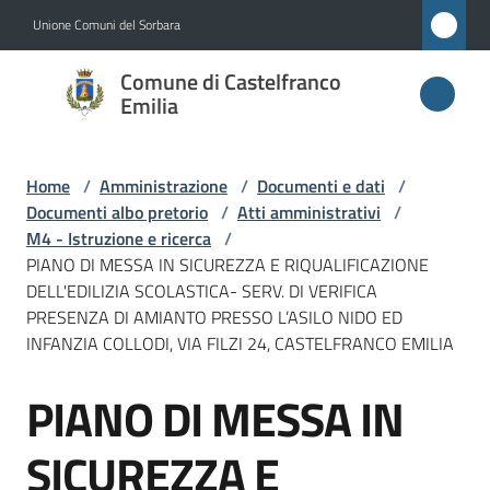
Vai al contenuto
Vai alla navigazione
Vai al footer
Unione Comuni del Sorbara
Comune di
Comune di Castelfranco
Castelfranco
Emilia
Emilia
Home
/
Amministrazione
/
Documenti e dati
/
Documenti albo pretorio
/
Atti amministrativi
/
Amministrazione
M4 - Istruzione e ricerca
/
Menu selezionato
PIANO DI MESSA IN SICUREZZA E RIQUALIFICAZIONE
DELL'EDILIZIA SCOLASTICA- SERV. DI VERIFICA
Novità
PRESENZA DI AMIANTO PRESSO L’ASILO NIDO ED
INFANZIA COLLODI, VIA FILZI 24, CASTELFRANCO EMILIA
Servizi
PIANO DI MESSA IN
Salta al contenuto
Vivere
Castelfranco
SICUREZZA E
Emilia