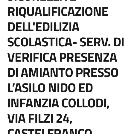
RIQUALIFICAZIONE
DELL'EDILIZIA
Tutti
SCOLASTICA- SERV. DI
gli
argomenti...
VERIFICA PRESENZA
DI AMIANTO PRESSO
Seguici
su
L’ASILO NIDO ED
INFANZIA COLLODI,
VIA FILZI 24,
CASTELFRANCO