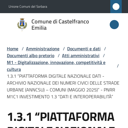
Vai al contenuto
Vai alla navigazione
Vai al footer
Unione Comuni del Sorbara
Comune di
Comune di Castelfranco
Castelfranco
Emilia
Emilia
Home
/
Amministrazione
/
Documenti e dati
/
Documenti albo pretorio
/
Atti amministrativi
/
Amministrazione
M1 - Digitalizzazione, innovazione, competitività e
/
Menu selezionato
cultura
1.3.1 “PIATTAFORMA DIGITALE NAZIONALE DATI -
Novità
ARCHIVIO NAZIONALE DEI NUMERI CIVICI DELLE STRADE
URBANE (ANNCSU) – COMUNI (MAGGIO 2025)” - PNRR
Servizi
M1C1 INVESTIMENTO 1.3 “DATI E INTEROPERABILITÀ”
Vivere
1.3.1 “PIATTAFORMA
Salta al contenuto
Castelfranco
Emilia