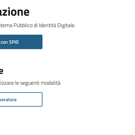
azione
stema Pubblico di Identità Digitale.
 con SPID
e
ilizzare le seguenti modalità.
peratore