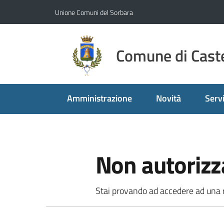
Vai al contenuto
Vai alla navigazione
Vai al footer
Unione Comuni del Sorbara
Comune di Caste
Amministrazione
Novità
Servi
Non autorizz
Stai provando ad accedere ad una ri