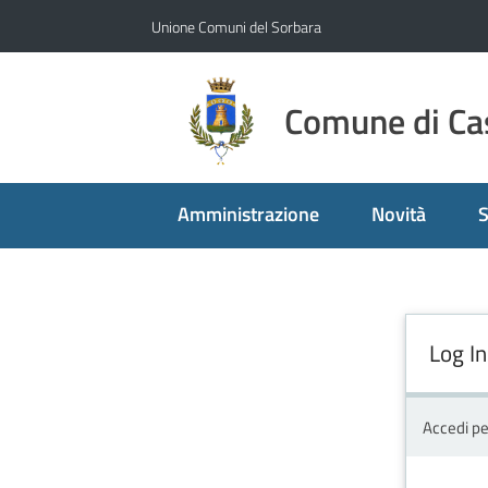
Vai al contenuto
Vai alla navigazione
Vai al footer
Unione Comuni del Sorbara
Comune di Cas
Amministrazione
Novità
S
Log In
Accedi pe