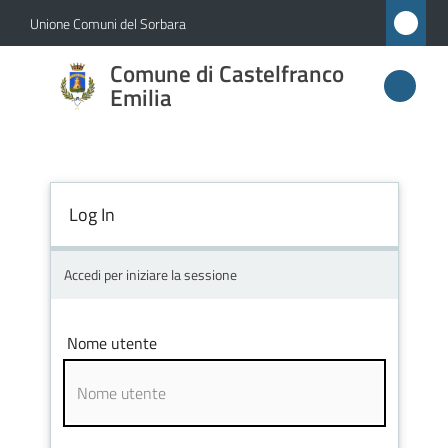
Vai al contenuto
Vai alla navigazione
Vai al footer
Unione Comuni del Sorbara
Comune di
Comune di Castelfranco
Castelfranco
Emilia
Emilia
Log In
Amministrazione
Novità
Accedi per iniziare la sessione
Servizi
Nome utente
Vivere
Castelfranco
Emilia