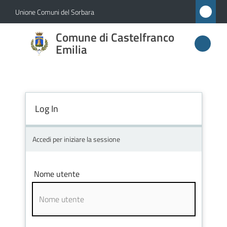
Vai al contenuto
Vai alla navigazione
Vai al footer
Unione Comuni del Sorbara
Comune di
Comune di Castelfranco
Castelfranco
Emilia
Emilia
Log In
Amministrazione
Novità
Accedi per iniziare la sessione
Servizi
Nome utente
Vivere
Castelfranco
Emilia