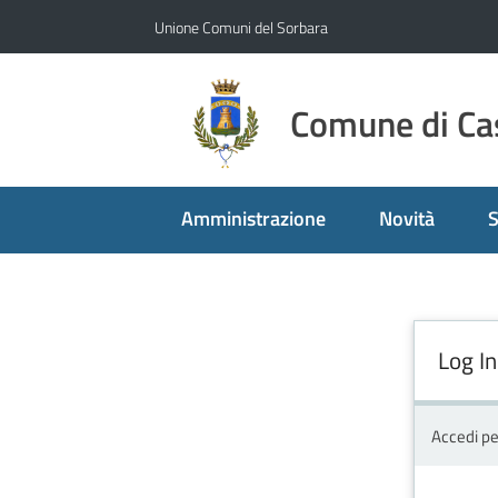
Vai al contenuto
Vai alla navigazione
Vai al footer
Unione Comuni del Sorbara
Comune di Cas
Amministrazione
Novità
S
Log In
Accedi pe