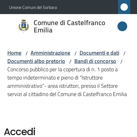
Vai al contenuto
Vai alla navigazione
Vai al footer
Unione Comuni del Sorbara
Comune di
Comune di Castelfranco
Castelfranco
Emilia
Emilia
Home
Amministrazione
Documenti e dati
/
/
/
Documenti albo pretorio
Bandi di concorso
/
/
Amministrazione
Concorso pubblico per la copertura di n. 1 posto a
Menu selezionato
tempo indeterminato e pieno di “Istruttore
Novità
amministrativo”- area istruttori, presso il Settore
servizi al cittadino del Comune di Castelfranco Emilia
Servizi
Vivere
Castelfranco
Accedi
Emilia